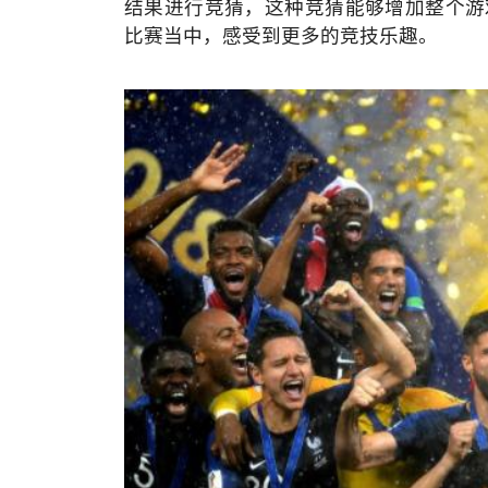
结果进行竞猜，这种竞猜能够增加整个游
比赛当中，感受到更多的竞技乐趣。