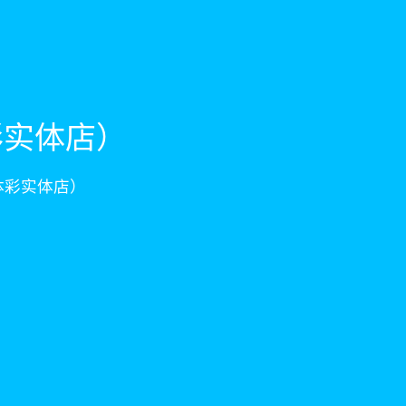
彩实体店）
体彩实体店）