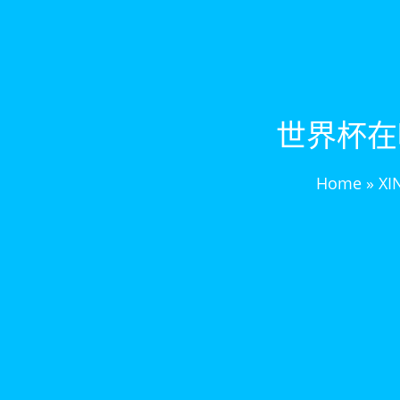
世界杯在
Home
»
X