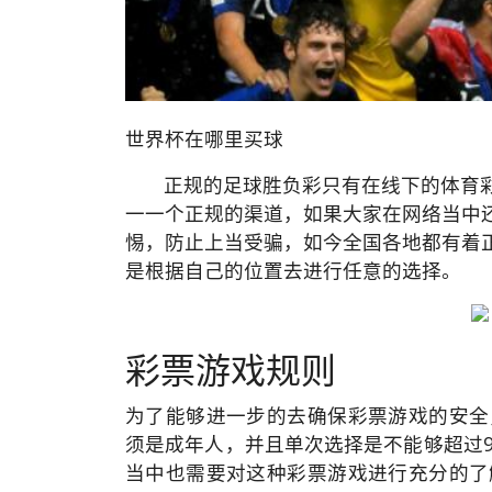
世界杯在哪里买球
正规的足球胜负彩只有在线下的体育
一一个正规的渠道，如果大家在网络当中
惕，防止上当受骗，如今全国各地都有着
是根据自己的位置去进行任意的选择。
彩票游戏规则
为了能够进一步的去确保彩票游戏的安全
须是成年人，并且单次选择是不能够超过9
当中也需要对这种彩票游戏进行充分的了