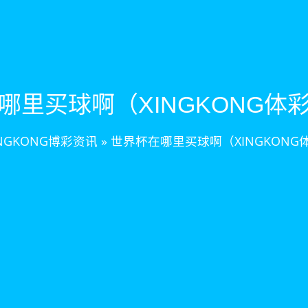
哪里买球啊（XINGKONG体
INGKONG博彩资讯
»
世界杯在哪里买球啊（XINGKONG