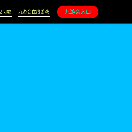
九游会入口
见问题
九游会在线游戏