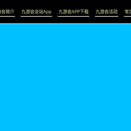
游会简介
九游会全站App
九游会APP下载
九游会活动
常