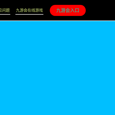
九游会入口
见问题
九游会在线游戏