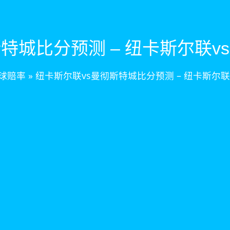
特城比分预测 – 纽卡斯尔联
足球赔率
»
纽卡斯尔联vs曼彻斯特城比分预测 – 纽卡斯尔