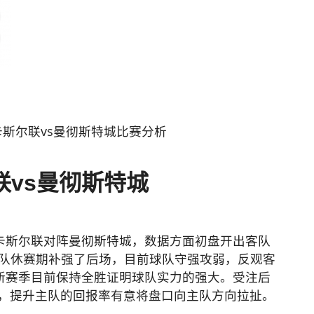
联vs曼彻斯特城
卡斯尔联对阵曼彻斯特城，数据方面初盘开出客队
主队休赛期补强了后场，目前球队守强攻弱，反观客
新赛季目前保持全胜证明球队实力的强大。受注后
低水，提升主队的回报率有意将盘口向主队方向拉扯。