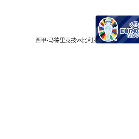
西甲-马德里竞技vs比利亚雷亚尔