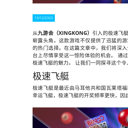
13/12/2323
从
九游会
（XINGKONG）
引入的极速飞
崭露头角。这款游戏不仅提供了迅猛的游
的热门选择。在这篇文章中，我们将深入
台上尽情享受这一惊险体验的机会。 通
极速飞艇的魅力。 让我们一同探寻这个
极速飞艇
极速飞艇是最近由马耳他共和国瓦莱塔福
幸运飞艇，极速飞艇的开奖频率更快，因