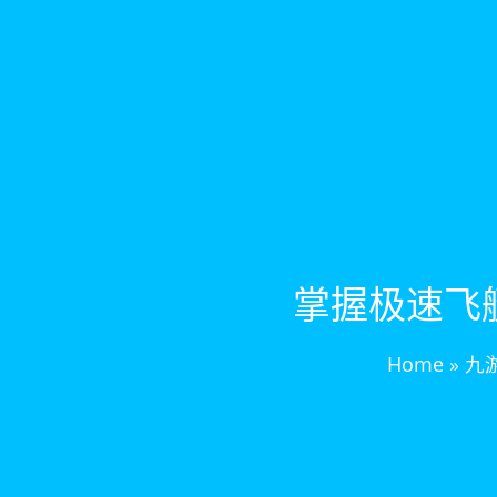
掌握极速飞
Home
»
九