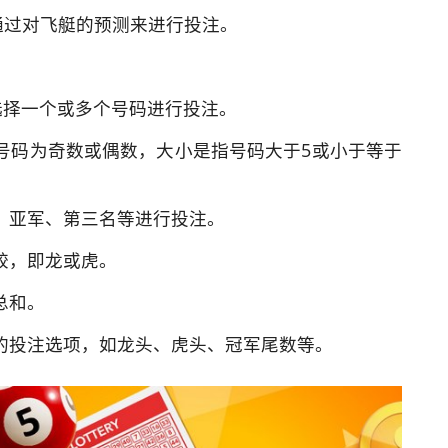
通过对飞艇的预测来进行投注。
中选择一个或多个号码进行投注。
指号码为奇数或偶数，大小是指号码大于5或小于等于
军、亚军、第三名等进行投注。
比较，即龙或虎。
总和。
殊的投注选项，如龙头、虎头、冠军尾数等。