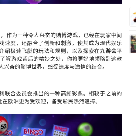
艇，作为一种令人兴奋的赌博游戏，已经在玩家中间
戏速度，还融合了创新和刺激，使其成为现代娱乐
介绍极速飞艇的玩法和规则，以及探索在
九游会
平
过了解游戏背后的精妙之处，你将更好地领略到这款
令人兴奋的赌博世界，感受速度与激情的结合。
利联合委员会推出的一种高频彩票。相较于之前的
此在欧洲更为受欢迎，备受彩民热烈追捧。