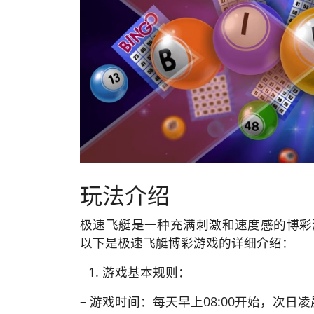
玩法介绍
极速飞艇是一种充满刺激和速度感的博彩
以下是极速飞艇博彩游戏的详细介绍：
游戏基本规则：
– 游戏时间：每天早上08:00开始，次日凌