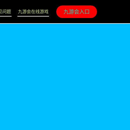
九游会入口
见问题
九游会在线游戏