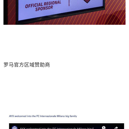
罗马官方区域赞助商