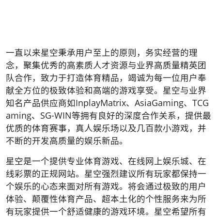
一直以来星空秉承用户至上的原则，务实经营的理
念，聚集优秀的高素质人才资源与业界高质量精英团
队合作，致力于打造体育精品，竭诚为每一位用户奉
献全方位的极致体验和高端的游戏享受。星空与业界
知名产品供应商如InplayMatrix、AsiaGaming、TCG
aming、SG-WIN等拥有良好的深度合作关系，提供最
优质的体育赛事，真人娱乐场以及几百款小游戏，并
不断的开发高质量的娱乐新品。
星空是一个提供专业体育游戏、在线网上娱乐城、在
线彩票的正规网站。星空强烈建议所有玩家都保持一
个娱乐的心态来面对所有游戏。将会通过极致的用户
体验、颠覆性体育产品、超本土化的个性服务来为所
有玩家提供一个舒适健康的游戏环境。星空希望所有