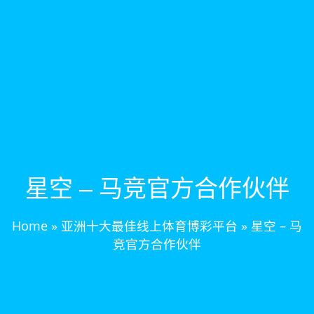
星空 – 马竞官方合作伙伴
Home
»
亚洲十大最佳线上体育博彩平台
»
星空 – 马
竞官方合作伙伴