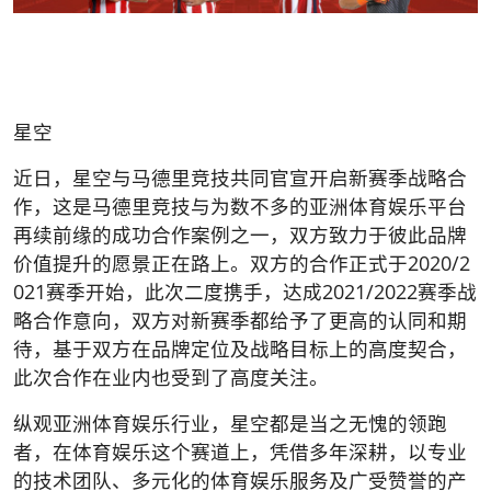
星空
近日，星空与马德里竞技共同官宣开启新赛季战略合
作，这是马德里竞技与为数不多的亚洲体育娱乐平台
再续前缘的成功合作案例之一，双方致力于彼此品牌
价值提升的愿景正在路上。双方的合作正式于2020/2
021赛季开始，此次二度携手，达成2021/2022赛季战
略合作意向，双方对新赛季都给予了更高的认同和期
待，基于双方在品牌定位及战略目标上的高度契合，
此次合作在业内也受到了高度关注。
纵观亚洲体育娱乐行业，星空都是当之无愧的领跑
者，在体育娱乐这个赛道上，凭借多年深耕，以专业
的技术团队、多元化的体育娱乐服务及广受赞誉的产