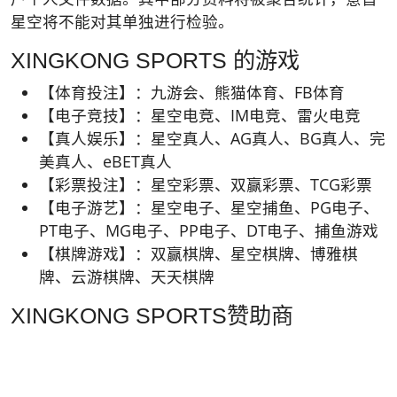
星空将不能对其单独进行检验。
XINGKONG SPORTS 的游戏
【体育投注】：九游会、熊猫体育、FB体育
【电子竞技】：星空电竞、IM电竞、雷火电竞
【真人娱乐】：星空真人、AG真人、BG真人、完
美真人、eBET真人
【彩票投注】：星空彩票、双赢彩票、TCG彩票
【电子游艺】：星空电子、星空捕鱼、PG电子、
PT电子、MG电子、PP电子、DT电子、捕鱼游戏
【棋牌游戏】：双赢棋牌、星空棋牌、博雅棋
牌、云游棋牌、天天棋牌
XINGKONG SPORTS赞助商