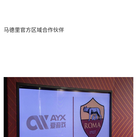
马德里官方区域合作伙伴