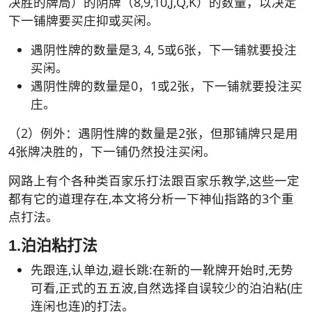
决胜的牌局）的阴牌（8,9,10,J,Q,K）的数量，以决定
下一铺牌要买庄抑或买闲。
遇阴性牌的数量是3, 4, 5或6张，下一铺就要投注
买闲。
遇阴性牌的数量是0，1或2张，下一铺就要投注买
庄。
（2）例外：遇阴性牌的数量是2张，但那铺牌只是用
4张牌决胜的，下一铺仍然投注买闲。
网路上有个各种类百家乐打法跟百家乐教学,这些一定
都有它的道理存在,本文将分析一下神仙指路的3个重
点打法。
1.泊泊粘打法
先跟连,认单边,避长跳:在新的一靴牌开始时,无势
可看,正式的五五波,自然选择自误较少的泊泊粘(庄
连闲也连)的打法。