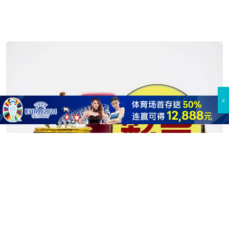
刮出好运，即开彩乐无穷！