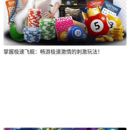
掌握极速飞艇：畅游极速激情的刺激玩法！