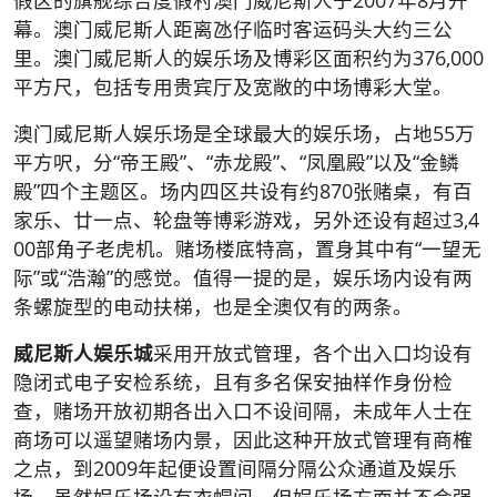
幕。澳门威尼斯人距离氹仔临时客运码头大约三公
里。澳门威尼斯人的娱乐场及博彩区面积约为376,000
平方尺，包括专用贵宾厅及宽敞的中场博彩大堂。
澳门威尼斯人娱乐场是全球最大的娱乐场，占地55万
平方呎，分“帝王殿”、“赤龙殿”、“凤凰殿”以及“金鳞
殿”四个主题区。场内四区共设有约870张赌桌，有百
家乐、廿一点、轮盘等博彩游戏，另外还设有超过3,4
00部角子老虎机。赌场楼底特高，置身其中有“一望无
际”或“浩瀚”的感觉。值得一提的是，娱乐场内设有两
条螺旋型的电动扶梯，也是全澳仅有的两条。
威尼斯人娱乐城
采用开放式管理，各个出入口均设有
隐闭式电子安检系统，且有多名保安抽样作身份检
查，赌场开放初期各出入口不设间隔，未成年人士在
商场可以遥望赌场内景，因此这种开放式管理有商榷
之点，到2009年起便设置间隔分隔公众通道及娱乐
场。虽然娱乐场设有衣帽间，但娱乐场方面并不会强