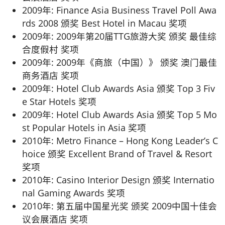
2009年: Finance Asia Business Travel Poll Awa
rds 2008 颁奖 Best Hotel in Macau 奖项
2009年: 2009年第20届TTG旅游大奖 颁奖 最佳综
合度假村 奖项
2009年: 2009年《商旅（中国）》 颁奖 澳门最佳
商务酒店 奖项
2009年: Hotel Club Awards Asia 颁奖 Top 3 Fiv
e Star Hotels 奖项
2009年: Hotel Club Awards Asia 颁奖 Top 5 Mo
st Popular Hotels in Asia 奖项
2010年: Metro Finance – Hong Kong Leader’s C
hoice 颁奖 Excellent Brand of Travel & Resort
奖项
2010年: Casino Interior Design 颁奖 Internatio
nal Gaming Awards 奖项
2010年: 第五届中国星光奖 颁奖 2009中国十佳会
议会展酒店 奖项