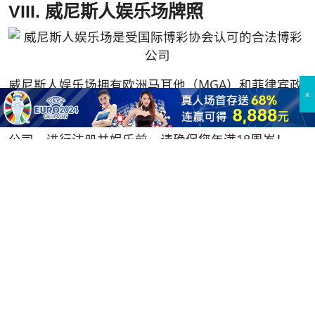
VIII. 威尼斯人娱乐场牌照
威尼斯人娱乐场拥有欧洲马耳他（MGA）和菲律宾政
府竞猜委员会（PAGCOR）颁发的合法执照。注册于
英属维尔京群岛，是受国际博彩协会认可的合法博彩
公司。进行注册并娱乐前，请确保您年满18周岁！。
威尼斯人娱乐场拥有独家研发的安全机制，缜密的管
理体系，每位用户的个人信息都能够得到最稳固的保
障；九游会提供最专业的数据支持、技术支持及渠道
支持，发挥体育营销的最大效益；九游会平台拥有丰
富的资源、客户、经验及管理优势。
九游会
（
XINGKONG
）每天为您提供近千场精彩
体育
赛事
，更有
真人娱乐
、
百家乐
、
博彩网站
、棋牌、彩
票、电竞、
足球博彩
、
足球比分
、
足球投注
、
世界
各