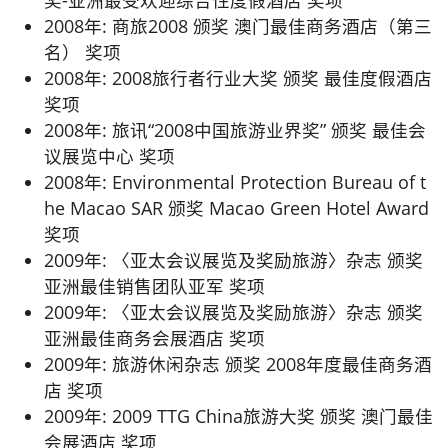
2008年: 商旅2008 颁奖 澳门最佳商务酒店（第三
名） 奖项
2008年: 2008旅行者行业大奖 颁奖 最佳度假酒店
奖项
2008年: 旅讯“2008中国旅游业界奖” 颁奖 最佳会
议展览中心 奖项
2008年: Environmental Protection Bureau of t
he Macao SAR 颁奖 Macao Green Hotel Award
奖项
2009年: 〈亚太会议展览及奖励旅游〉杂志 颁奖
亚洲最佳销售团队亚军 奖项
2009年: 〈亚太会议展览及奖励旅游〉杂志 颁奖
亚洲最佳商务会展酒店 奖项
2009年: 旅游休闲杂志 颁奖 2008年度最佳商务酒
店 奖项
2009年: 2009 TTG China旅游大奖 颁奖 澳门最佳
会展酒店 奖项