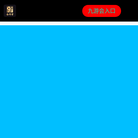
九游会入口